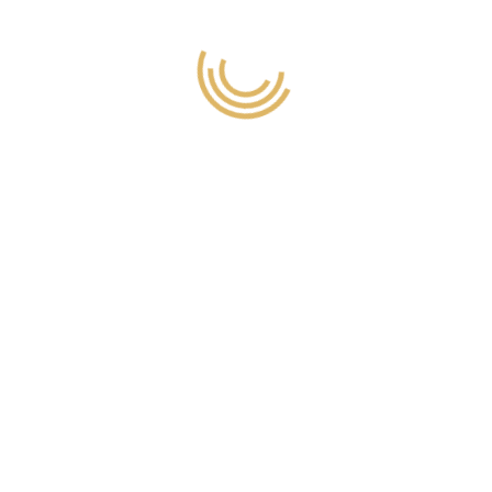
2 kayıttan 1 - 9 arasındaki kayıtlar gösteriliyor
BAĞLANTILAR
ODALAR
Hakkımızda
ONLİNE
A
REZERVASYON
Blog
Bahçe Odaları
Foto Galeri
SANAL TUR
Video Galeri
Teraslı Odalar
İletişim
Suit Oda